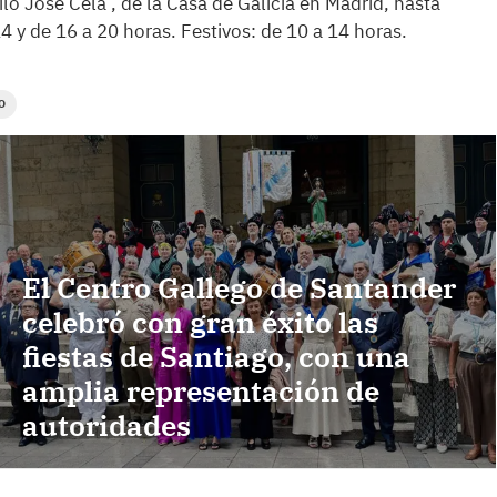
ilo José Cela’, de la Casa de Galicia en Madrid, hasta
4 y de 16 a 20 horas. Festivos: de 10 a 14 horas.
O
El Centro Gallego de Santander
celebró con gran éxito las
fiestas de Santiago, con una
amplia representación de
autoridades