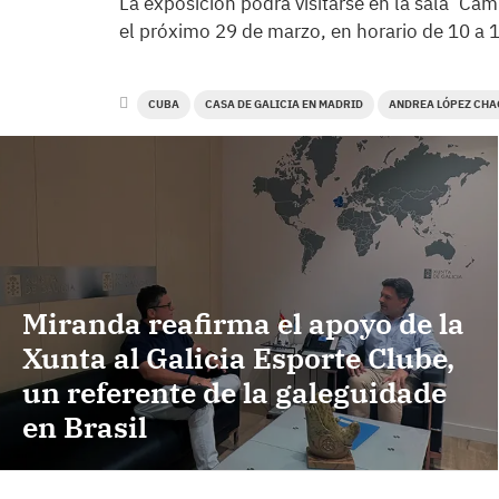
La exposición podrá visitarse en la sala ‘Cam
el próximo 29 de marzo, en horario de 10 a 1
CUBA
CASA DE GALICIA EN MADRID
ANDREA LÓPEZ CHA
Miranda reafirma el apoyo de la
Xunta al Galicia Esporte Clube,
un referente de la galeguidade
en Brasil