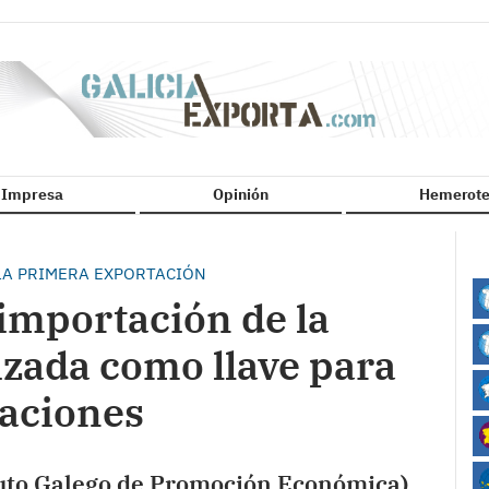
n Impresa
Opinión
Hemerote
 LA PRIMERA EXPORTACIÓN
 importación de la
izada como llave para
taciones
ituto Galego de Promoción Económica),