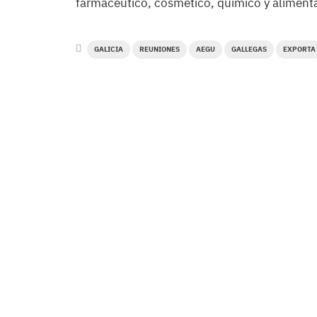
farmacéutico, cosmético, químico y alimenta
GALICIA
REUNIONES
AEGU
GALLEGAS
EXPORTA