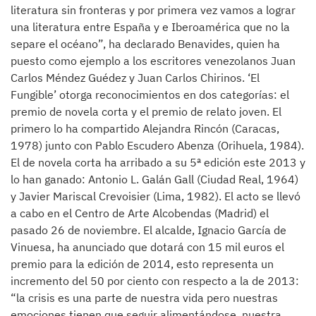
literatura sin fronteras y por primera vez vamos a lograr
una literatura entre España y e Iberoamérica que no la
separe el océano”, ha declarado Benavides, quien ha
puesto como ejemplo a los escritores venezolanos Juan
Carlos Méndez Guédez y Juan Carlos Chirinos. ‘El
Fungible’ otorga reconocimientos en dos categorías: el
premio de novela corta y el premio de relato joven. El
primero lo ha compartido Alejandra Rincón (Caracas,
1978) junto con Pablo Escudero Abenza (Orihuela, 1984).
El de novela corta ha arribado a su 5ª edición este 2013 y
lo han ganado: Antonio L. Galán Gall (Ciudad Real, 1964)
y Javier Mariscal Crevoisier (Lima, 1982). El acto se llevó
a cabo en el Centro de Arte Alcobendas (Madrid) el
pasado 26 de noviembre. El alcalde, Ignacio García de
Vinuesa, ha anunciado que dotará con 15 mil euros el
premio para la edición de 2014, esto representa un
incremento del 50 por ciento con respecto a la de 2013:
“la crisis es una parte de nuestra vida pero nuestras
emociones tienen que seguir alimentándose, nuestra