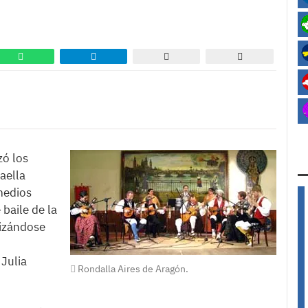
zó los
aella
medios
baile de la
lizándose
 Julia
Rondalla Aires de Aragón.