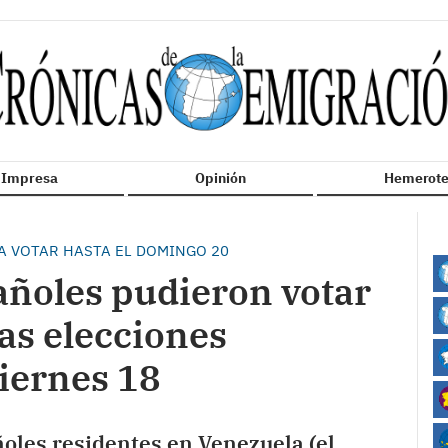
n Impresa
Opinión
Hemerote
RA VOTAR HASTA EL DOMINGO 20
añoles pudieron votar
as elecciones
viernes 18
oles residentes en Venezuela (el