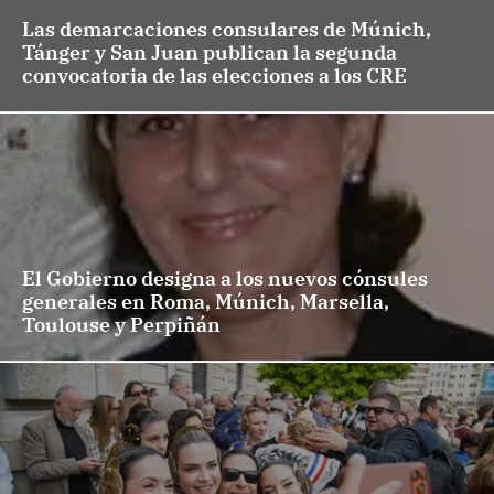
Las demarcaciones consulares de Múnich,
Tánger y San Juan publican la segunda
convocatoria de las elecciones a los CRE
El Gobierno designa a los nuevos cónsules
generales en Roma, Múnich, Marsella,
Toulouse y Perpiñán