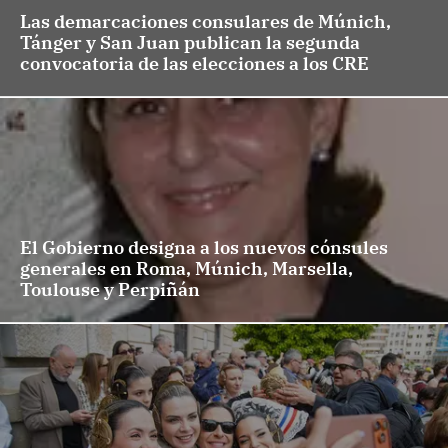
Las demarcaciones consulares de Múnich,
Tánger y San Juan publican la segunda
convocatoria de las elecciones a los CRE
El Gobierno designa a los nuevos cónsules
generales en Roma, Múnich, Marsella,
Toulouse y Perpiñán