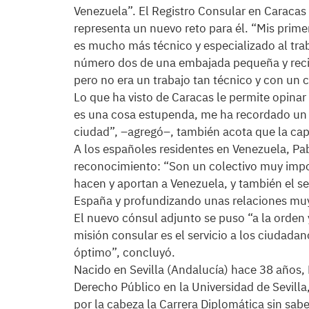
Venezuela”. El Registro Consular en Caracas
representa un nuevo reto para él. “Mis primer
es mucho más técnico y especializado al trab
número dos de una embajada pequeña y reci
pero no era un trabajo tan técnico y con un 
Lo que ha visto de Caracas le permite opina
es una cosa estupenda, me ha recordado un 
ciudad”, –agregó–, también acota que la capi
A los españoles residentes en Venezuela, Pa
reconocimiento: “Son un colectivo muy impo
hacen y aportan a Venezuela, y también el se
España y profundizando unas relaciones muy
El nuevo cónsul adjunto se puso “a la orden y
misión consular es el servicio a los ciudadan
óptimo”, concluyó.
Nacido en Sevilla (Andalucía) hace 38 años,
Derecho Público en la Universidad de Sevilla
por la cabeza la Carrera Diplomática sin sab