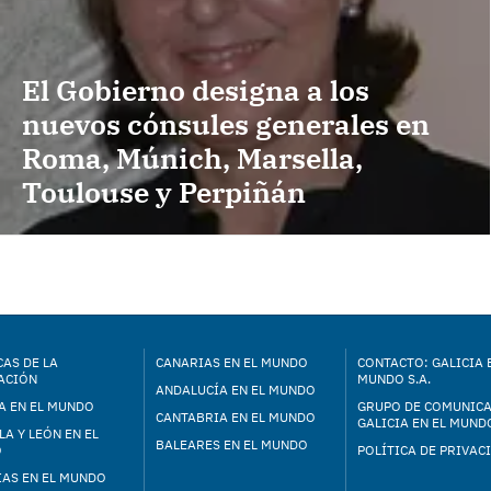
El Gobierno designa a los
nuevos cónsules generales en
Roma, Múnich, Marsella,
Toulouse y Perpiñán
AS DE LA
CANARIAS EN EL MUNDO
CONTACTO: GALICIA 
ACIÓN
MUNDO S.A.
ANDALUCÍA EN EL MUNDO
A EN EL MUNDO
GRUPO DE COMUNIC
CANTABRIA EN EL MUNDO
GALICIA EN EL MUNDO
LA Y LEÓN EN EL
BALEARES EN EL MUNDO
O
POLÍTICA DE PRIVAC
IAS EN EL MUNDO