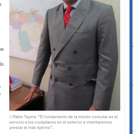
o
ue
ís
e
e
Pablo Tejera: “El fundamento de la misión consular es el
servicio a los ciudadanos en el exterior e intentaremos
prestar el más óptimo”.