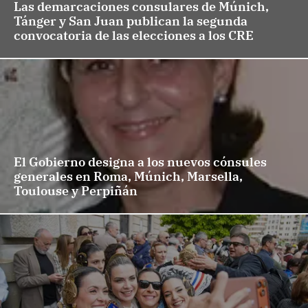
Las demarcaciones consulares de Múnich,
Tánger y San Juan publican la segunda
convocatoria de las elecciones a los CRE
El Gobierno designa a los nuevos cónsules
generales en Roma, Múnich, Marsella,
Toulouse y Perpiñán