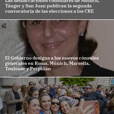
Las demarcaciones consulares de Múnich,
Tánger y San Juan publican la segunda
convocatoria de las elecciones a los CRE
El Gobierno designa a los nuevos cónsules
generales en Roma, Múnich, Marsella,
Toulouse y Perpiñán