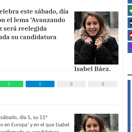
lebra este sábado, día
on el lema ‘Avanzando
z será reelegida
mada su candidatura
Isabel Báez.
sábado, día 5, su 11º
 en Europa’ y en el que Isabel