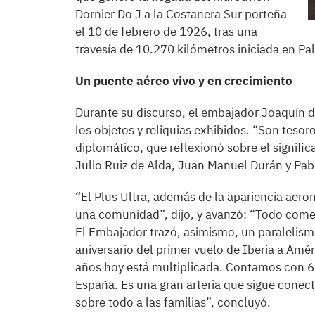
Dornier Do J a la Costanera Sur porteña
el 10 de febrero de 1926, tras una
travesía de 10.270 kilómetros iniciada en Pal
Un puente aéreo vivo y en crecimiento
Durante su discurso, el embajador Joaquín de 
los objetos y reliquias exhibidos. “Son teso
diplomático, que reflexionó sobre el signif
Julio Ruiz de Alda, Juan Manuel Durán y Pab
“El Plus Ultra, además de la apariencia aeron
una comunidad”, dijo, y avanzó: “Todo come
El Embajador trazó, asimismo, un paralelism
aniversario del primer vuelo de Iberia a Amé
años hoy está multiplicada. Contamos con 6
España. Es una gran arteria que sigue conect
sobre todo a las familias”, concluyó.