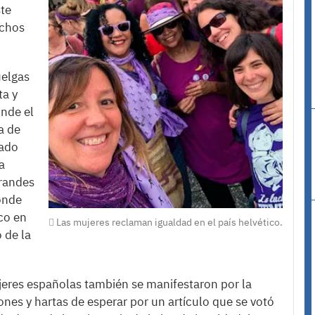
ste
echos
uelgas
ta y
onde el
a de
zado
a
grandes
onde
co en
Las mujeres reclaman igualdad en el país helvético.
 de la
eres españolas también se manifestaron por la
ones y hartas de esperar por un artículo que se votó