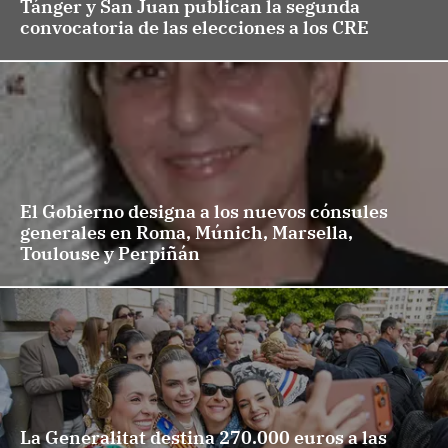
Tánger y San Juan publican la segunda
convocatoria de las elecciones a los CRE
El Gobierno designa a los nuevos cónsules
generales en Roma, Múnich, Marsella,
Toulouse y Perpiñán
La Generalitat destina 270.000 euros a las