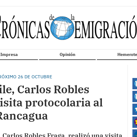
n Impresa
Opinión
Hemerote
PRÓXIMO 26 DE OCTUBRE
le, Carlos Robles
isita protocolaria al
 Rancagua
Carlos Robles Fraga, realizó una visita