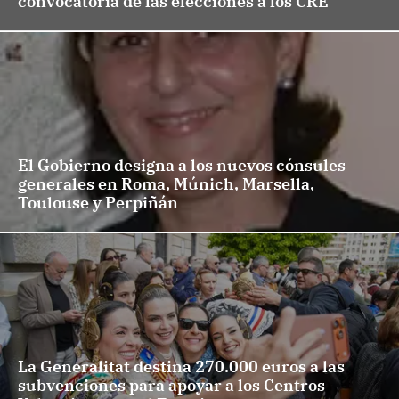
convocatoria de las elecciones a los CRE
El Gobierno designa a los nuevos cónsules
generales en Roma, Múnich, Marsella,
Toulouse y Perpiñán
La Generalitat destina 270.000 euros a las
subvenciones para apoyar a los Centros