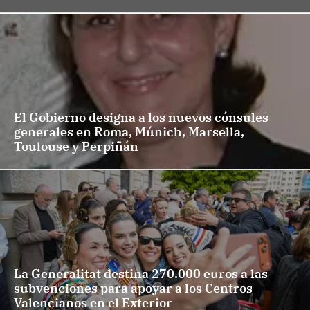
El Gobierno designa a los nuevos cónsules
generales en Roma, Múnich, Marsella,
Toulouse y Perpiñán
La Generalitat destina 270.000 euros a las
subvenciones para apoyar a los Centros
Valencianos en el Exterior