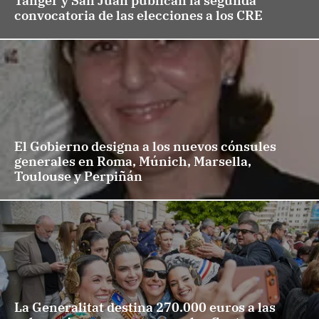
Tánger y San Juan publican la segunda
convocatoria de las elecciones a los CRE
El Gobierno designa a los nuevos cónsules
generales en Roma, Múnich, Marsella,
Toulouse y Perpiñán
La Generalitat destina 270.000 euros a las