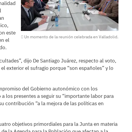
nalidad
l
an
ico,
on este
Un momento de la reunión celebrada en Valladolid.
en el
ndo.
cultades”, dijo De Santiago Juárez, respecto al voto,
n el exterior el sufragio porque “son españoles” y lo
ompromiso del Gobierno autonómico con los
 a los presentes a seguir su “importante labor para
u contribución “a la mejora de las políticas en
atro objetivos primordiales para la Junta en materia
 de la Agenda para la Población que afectan a la