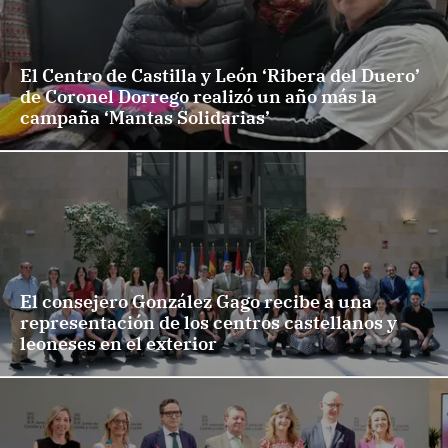
El Centro de Castilla y León ‘Ribera del Duero’
de Coronel Dorrego realizó un año más la
campaña ‘Mantas Solidarias’
El consejero González Gago recibe a una
representación de los centros castellanos y
leoneses en el exterior