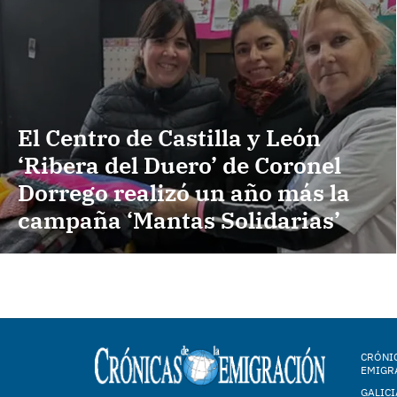
El Centro de Castilla y León
‘Ribera del Duero’ de Coronel
Dorrego realizó un año más la
campaña ‘Mantas Solidarias’
CRÓNIC
EMIGR
GALICI