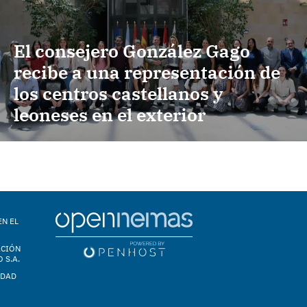
El consejero González Gago
recibe a una representación de
los centros castellanos y
leoneses en el exterior
EN EL
ACIÓN
 S.A.
IDAD