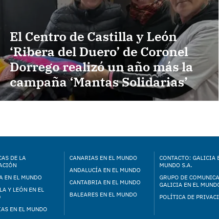
El Centro de Castilla y León
‘Ribera del Duero’ de Coronel
Dorrego realizó un año más la
campaña ‘Mantas Solidarias’
AS DE LA
CANARIAS EN EL MUNDO
CONTACTO: GALICIA 
ACIÓN
MUNDO S.A.
ANDALUCÍA EN EL MUNDO
A EN EL MUNDO
GRUPO DE COMUNIC
CANTABRIA EN EL MUNDO
GALICIA EN EL MUNDO
LA Y LEÓN EN EL
BALEARES EN EL MUNDO
O
POLÍTICA DE PRIVAC
IAS EN EL MUNDO