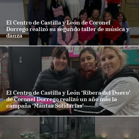
El Centro de Castilla y León de Coronel
Dorrego realizó su segundo taller de música y
danza
El Centro de Castilla y León ‘Ribera del Duero’
de Coronel Dorrego realizó un año más la
campaña ‘Mantas Solidarias’