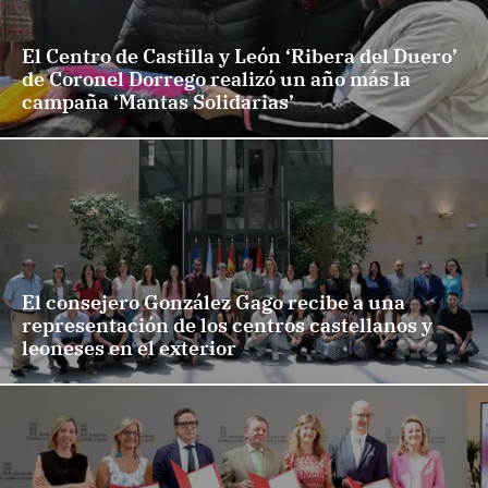
El Centro de Castilla y León ‘Ribera del Duero’
de Coronel Dorrego realizó un año más la
campaña ‘Mantas Solidarias’
El consejero González Gago recibe a una
representación de los centros castellanos y
leoneses en el exterior