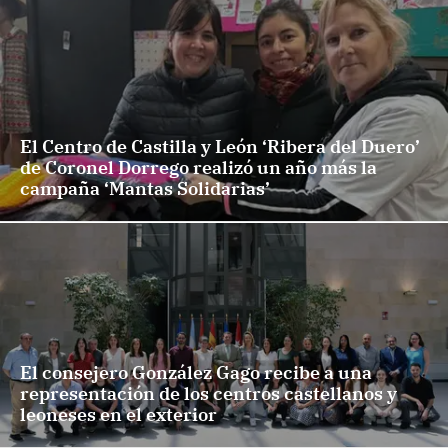
El Centro de Castilla y León ‘Ribera del Duero’
de Coronel Dorrego realizó un año más la
campaña ‘Mantas Solidarias’
El consejero González Gago recibe a una
representación de los centros castellanos y
leoneses en el exterior