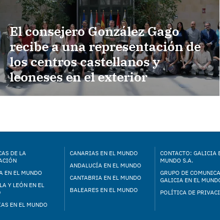
El consejero González Gago
recibe a una representación de
los centros castellanos y
leoneses en el exterior
AS DE LA
CANARIAS EN EL MUNDO
CONTACTO: GALICIA 
ACIÓN
MUNDO S.A.
ANDALUCÍA EN EL MUNDO
A EN EL MUNDO
GRUPO DE COMUNIC
CANTABRIA EN EL MUNDO
GALICIA EN EL MUNDO
LA Y LEÓN EN EL
BALEARES EN EL MUNDO
O
POLÍTICA DE PRIVAC
IAS EN EL MUNDO