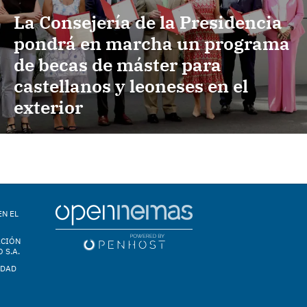
La Consejería de la Presidencia
pondrá en marcha un programa
de becas de máster para
castellanos y leoneses en el
exterior
EN EL
ACIÓN
 S.A.
IDAD