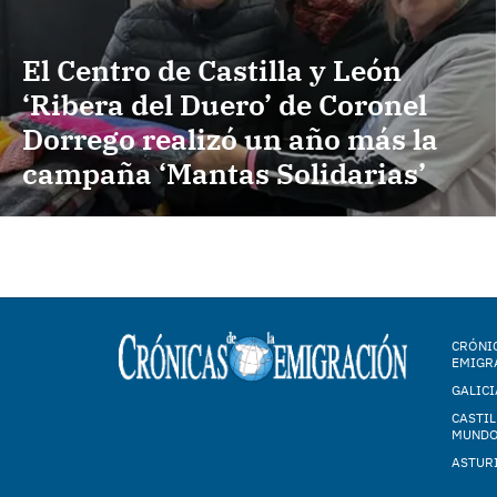
El Centro de Castilla y León
‘Ribera del Duero’ de Coronel
Dorrego realizó un año más la
campaña ‘Mantas Solidarias’
CRÓNIC
EMIGR
GALICI
CASTIL
MUND
ASTUR