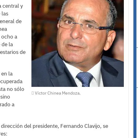
 central y
 las
General de
nea
 ocho a
 de la
estarios de
 en la
recuperada
sta no sólo
Víctor Chinea Mendoza.
 sino
rado a
 dirección del presidente, Fernando Clavijo, se
res: