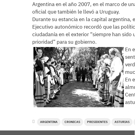
Argentina en el año 2007, en el marco de un
oficial que también le llevó a Uruguay.
Durante su estancia en la capital argentina, e
Ejecutivo autonómico recordó que las polític
ciudadanía en el exterior “siempre han sido 
prioridad” para su gobierno.
En e
sent
verd
much
En e
almu
Cent
astu
ARGENTINA
CRONICAS
PRESIDENTES
ASTURIAS