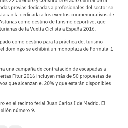
rnes 22 de enero y constituirá el acto central de la
adas previas dedicadas a profesionales del sector se
estacan la dedicada a los eventos conmemorativos de
 Asturias como destino de turismo deportivo, que
turianas de la Vuelta Ciclista a España 2016.
ipado como destino para la práctica del turismo
y el domingo se exhibirá un monoplaza de Fórmula-1
cha una campaña de contratación de escapadas a
fertas Fitur 2016 incluyen más de 50 propuestas de
vos que alcanzan el 20% y que estarán disponibles
ro en el recinto ferial Juan Carlos I de Madrid. El
bellón número 9.