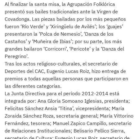
Al finalizar la santa misa, la Agrupación Folklórica
presentó sus bailes tradicionales ante la Virgen de
Covadonga. Las piezas bailadas por los más pequeños
fueron ‘Río Verde’ y ‘Xiringüelu de Avilés’; los ‘guajes’
presentaron la ‘Polca de Nemesio’, ‘Danza de los
Castaños’ y ‘Muñeira de Ibias’; por su parte, los más
grandes bailaron ‘Corricorri’, ‘Pericote’ y la ‘Danza del
Peregrino’.
Tras los actos religioso-culturales, el secretario de
Deportes del CAC, Eugenio Lucas Roiz, hizo entrega de
premios a todas aquellas personas que participaron en
las diferentes categorías.
La Junta Directiva para el período 2012-2014 está
integrada por: Ana Gloria Somoano Iglesias, presidenta;
Felicitas Sánchez Ansia ‘Titina’, vicepresidenta; María
Zoraida Sánchez Roza, secretaria general; María Vittorino
Fernández, tesorera; Manuel Zapico Campillo, secretario
de Relaciones Institucionales; Belisario Pellico Sierra,
secretario de Cultura; Eugenio Lucas Roiz, secretario de