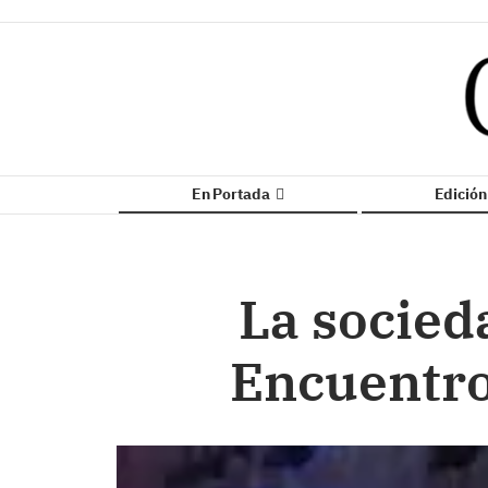
En Portada
Edició
La socieda
Encuentro