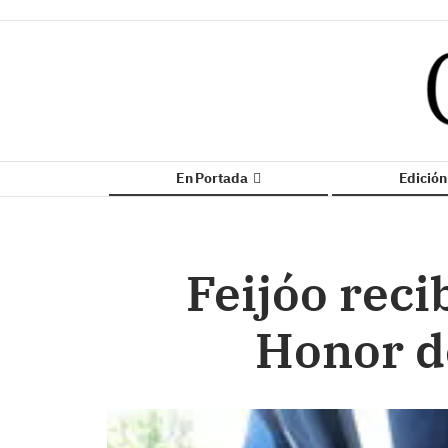
En Portada
Edició
Feijóo reci
Honor d