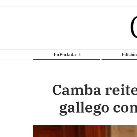
En Portada
Edició
Camba reite
gallego con