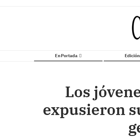
En Portada
Edició
Los jóven
expusieron su
g