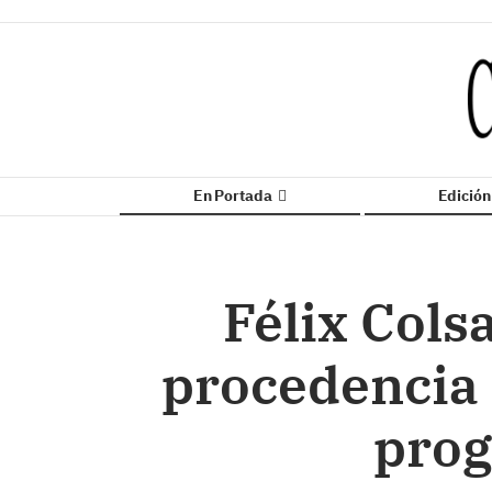
En Portada
Edició
Félix Cols
procedencia 
prog