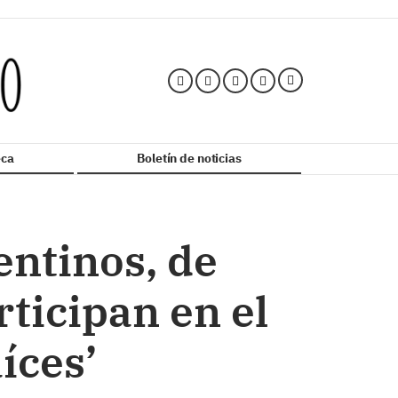
ca
Boletín de noticias
entinos, de
ticipan en el
íces’