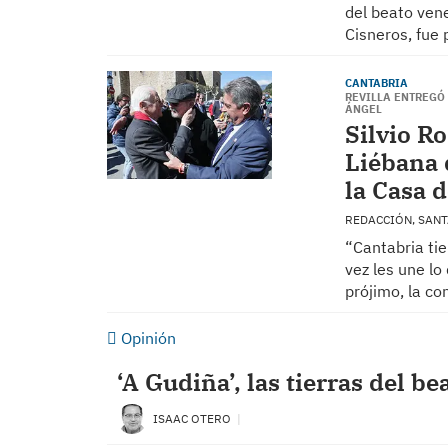
del beato ven
Cisneros, fue
CANTABRIA
REVILLA ENTREGÓ
ÁNGEL
Silvio R
Liébana 
la Casa 
REDACCIÓN, SAN
“Cantabria tie
vez les une lo
prójimo, la co
Opinión
‘A Gudiña’, las tierras del b
ISAAC OTERO