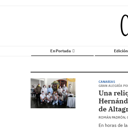
En Portada
Edició
CANARIAS
GRAN ALEGRÍA POR
Una reli
Hernánde
de Altag
ROMÁN PADRÓN, 
En horas de la