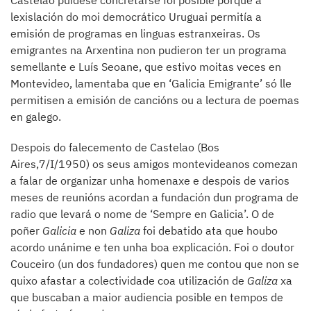
Castelao puidese concretarse foi posible porque a
lexislación do moi democrático Uruguai permitía a
emisión de programas en linguas estranxeiras. Os
emigrantes na Arxentina non pudieron ter un programa
semellante e Luís Seoane, que estivo moitas veces en
Montevideo, lamentaba que en ‘Galicia Emigrante’ só lle
permitisen a emisión de cancións ou a lectura de poemas
en galego.
Despois do falecemento de Castelao (Bos
Aires,7/I/1950) os seus amigos montevideanos comezan
a falar de organizar unha homenaxe e despois de varios
meses de reunións acordan a fundación dun programa de
radio que levará o nome de ‘Sempre en Galicia’. O de
poñer
Galicia
e non
Galiza
foi debatido ata que houbo
acordo unánime e ten unha boa explicación. Foi o doutor
Couceiro (un dos fundadores) quen me contou que non se
quixo afastar a colectividade coa utilización de
Galiza
xa
que buscaban a maior audiencia posible en tempos de