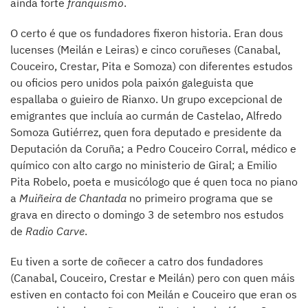
aínda forte
franquismo
.
O certo é que os fundadores fixeron historia. Eran dous
lucenses (Meilán e Leiras) e cinco coruñeses (Canabal,
Couceiro, Crestar, Pita e Somoza) con diferentes estudos
ou oficios pero unidos pola paixón galeguista que
espallaba o guieiro de Rianxo. Un grupo excepcional de
emigrantes que incluía ao curmán de Castelao, Alfredo
Somoza Gutiérrez, quen fora deputado e presidente da
Deputación da Coruña; a Pedro Couceiro Corral, médico e
químico con alto cargo no ministerio de Giral; a Emilio
Pita Robelo, poeta e musicólogo que é quen toca no piano
a
Muiñeira
de Chantada
no primeiro programa que se
grava en directo o domingo 3 de setembro nos estudos
de
Radio Carve
.
Eu tiven a sorte de coñecer a catro dos fundadores
(Canabal, Couceiro, Crestar e Meilán) pero con quen máis
estiven en contacto foi con Meilán e Couceiro que eran os