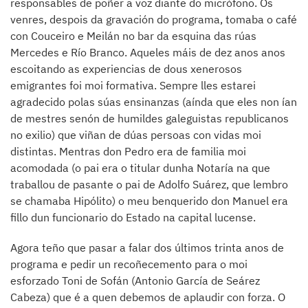
responsables de poñer a voz diante do micrófono. Os
venres, despois da gravación do programa, tomaba o café
con Couceiro e Meilán no bar da esquina das rúas
Mercedes e Río Branco. Aqueles máis de dez anos anos
escoitando as experiencias de dous xenerosos
emigrantes foi moi formativa. Sempre lles estarei
agradecido polas súas ensinanzas (aínda que eles non ían
de mestres senón de humildes galeguistas republicanos
no exilio) que viñan de dúas persoas con vidas moi
distintas. Mentras don Pedro era de familia moi
acomodada (o pai era o titular dunha Notaría na que
traballou de pasante o pai de Adolfo Suárez, que lembro
se chamaba Hipólito) o meu benquerido don Manuel era
fillo dun funcionario do Estado na capital lucense.
Agora teño que pasar a falar dos últimos trinta anos de
programa e pedir un recoñecemento para o moi
esforzado Toni de Sofán (Antonio García de Seárez
Cabeza) que é a quen debemos de aplaudir con forza. O