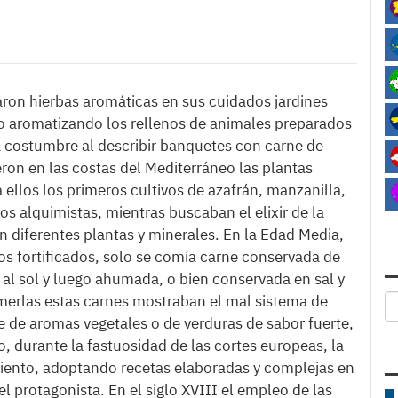
varon hierbas aromáticas en sus cuidados jardines
, o aromatizando los rellenos de animales preparados
a costumbre al describir banquetes con carne de
eron en las costas del Mediterráneo las plantas
ellos los primeros cultivos de azafrán, manzanilla,
os alquimistas, mientras buscaban el elixir de la
 diferentes plantas y minerales. En la Edad Media,
os fortificados, solo se comía carne conservada de
l sol y luego ahumada, o bien conservada en sal y
merlas estas carnes mostraban el mal sistema de
e de aromas vegetales o de verduras de sabor fuerte,
o, durante la fastuosidad de las cortes europeas, la
miento, adoptando recetas elaboradas y complejas en
l protagonista. En el siglo XVIII el empleo de las