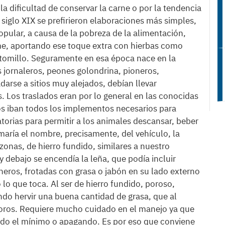
a dificultad de conservar la carne o por la tendencia
 siglo XIX se prefirieron elaboraciones más simples,
ular, a causa de la pobreza de la alimentación,
me, aportando ese toque extra con hierbas como
 tomillo. Seguramente en esa época nace en la
 jornaleros, peones golondrina, pioneros,
darse a sitios muy alejados, debían llevar
. Los traslados eran por lo general en las conocidas
los iban todos los implementos necesarios para
atorias para permitir a los animales descansar, beber
omaría el nombre, precisamente, del vehículo, la
nzonas, de hierro fundido, similares a nuestro
y debajo se encendía la leña, que podía incluir
heros, frotadas con grasa o jabón en su lado externo
 lo que toca. Al ser de hierro fundido, poroso,
ndo hervir una buena cantidad de grasa, que al
 poros. Requiere mucho cuidado en el manejo ya que
ndo el mínimo o apagando. Es por eso que conviene