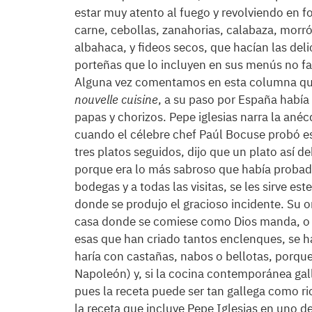
estar muy atento al fuego y revolviendo en f
carne, cebollas, zanahorias, calabaza, morrón
albahaca, y fideos secos, que hacían las deli
porteñas que lo incluyen en sus menús no fa
Alguna vez comentamos en esta columna que
nouvelle cuisine
, a su paso por España había
papas y chorizos. Pepe iglesias narra la ané
cuando el célebre chef Paúl Bocuse probó e
tres platos seguidos, dijo que un plato así 
porque era lo más sabroso que había probado
bodegas y a todas las visitas, se les sirve e
donde se produjo el gracioso incidente. Su 
casa donde se comiese como Dios manda, o se
esas que han criado tantos enclenques, se hací
haría con castañas, nabos o bellotas, porqu
Napoleón) y, si la cocina contemporánea galle
pues la receta puede ser tan gallega como ri
la receta que incluye Pepe Iglesias en uno de