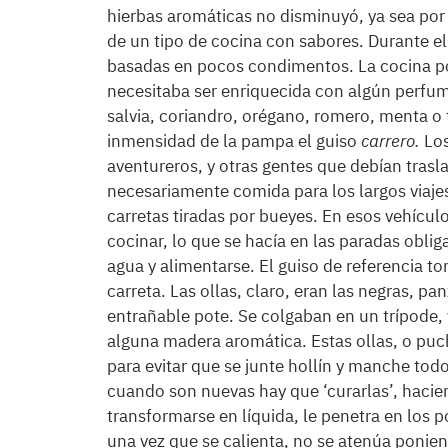
hierbas aromáticas no disminuyó, ya sea por l
de un tipo de cocina con sabores. Durante el
basadas en pocos condimentos. La cocina pop
necesitaba ser enriquecida con algún perfu
salvia, coriandro, orégano, romero, menta o
inmensidad de la pampa el guiso
carrero.
Los
aventureros, y otras gentes que debían trasla
necesariamente comida para los largos viajes
carretas tiradas por bueyes. En esos vehícu
cocinar, lo que se hacía en las paradas oblig
agua y alimentarse. El guiso de referencia t
carreta. Las ollas, claro, eran las negras, pa
entrañable pote. Se colgaban en un trípode, 
alguna madera aromática. Estas ollas, o puc
para evitar que se junte hollín y manche todo
cuando son nuevas hay que ‘curarlas’, hacie
transformarse en líquida, le penetra en los
una vez que se calienta, no se atenúa ponie