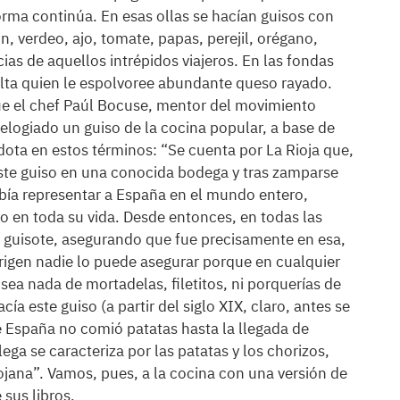
orma continúa. En esas ollas se hacían guisos con
, verdeo, ajo, tomate, papas, perejil, orégano,
cias de aquellos intrépidos viajeros. En las fondas
lta quien le espolvoree abundante queso rayado.
 el chef Paúl Bocuse, mentor del movimiento
 elogiado un guiso de la cocina popular, a base de
cdota en estos términos: “Se cuenta por La Rioja que,
ste guiso en una conocida bodega y tras zamparse
debía representar a España en el mundo entero,
 en toda su vida. Desde entonces, en todas las
ste guisote, asegurando que fue precisamente en esa,
origen nadie lo puede asegurar porque en cualquier
a nada de mortadelas, filetitos, ni porquerías de
a este guiso (a partir del siglo XIX, claro, antes se
e España no comió patatas hasta la llegada de
ga se caracteriza por las patatas y los chorizos,
ojana”. Vamos, pues, a la cocina con una versión de
 sus libros.