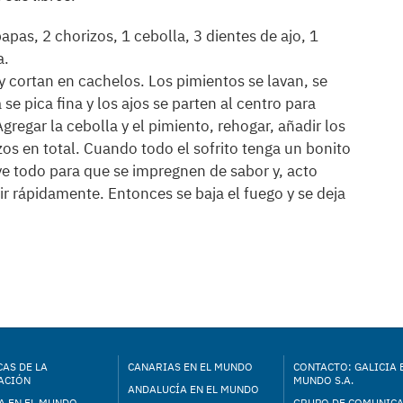
papas, 2 chorizos, 1 cebolla, 3 dientes de ajo, 1
a.
 y cortan en cachelos. Los pimientos se lavan, se
se pica fina y los ajos se parten al centro para
gregar la cebolla y el pimiento, rehogar, añadir los
zos en total. Cuando todo el sofrito tenga un bonito
ve todo para que se impregnen de sabor y, acto
ir rápidamente. Entonces se baja el fuego y se deja
AS DE LA
CANARIAS EN EL MUNDO
CONTACTO: GALICIA 
ACIÓN
MUNDO S.A.
ANDALUCÍA EN EL MUNDO
A EN EL MUNDO
GRUPO DE COMUNIC