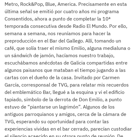
Metro, Rock&Pop, Blue, America. Precisamente en esta
última señal se emitió por cuatro años mi programa
Consentidos, ahora a punto de completar la 10ª
temporada consecutiva desde Radio El Mundo. Por ello,
semana a semana, nos reuníamos para hacer la
preproducción en el Bar del Gallego. Allí, tomando un
café, que solía traer el mismo Emilio, alguna medialuna o
un sándwich de jamón, hacíamos nuestro trabajo,
escuchábamos anécdotas de Galicia compartidas entre
algunos paisanos que mataban el tiempo jugando a las
cartas con el dueño de la casa. Invitado por Carmen
García, corresponsal de TVG, para relatar mis recuerdos
del emblemático Bar, llegué a la esquina y vi el edificio
tapiado, símbolo de la derrota de Don Emilio, a punto
estuvo de “piantarse un lagrimón”. Algunos de los
antiguos parroquianos y amigos, cerca de la cámara de
TVG, esperando su oportunidad para contar las
experiencias vividas en el bar cerrado, parecían custodiar
el silencio acaecido en su otrora punto de reunión. De