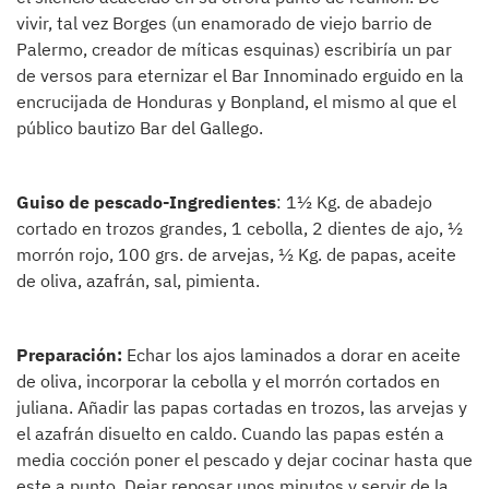
vivir, tal vez Borges (un enamorado de viejo barrio de
Palermo, creador de míticas esquinas) escribiría un par
de versos para eternizar el Bar Innominado erguido en la
encrucijada de Honduras y Bonpland, el mismo al que el
público bautizo Bar del Gallego.
Guiso de pescado-Ingredientes
: 1½ Kg. de abadejo
cortado en trozos grandes, 1 cebolla, 2 dientes de ajo, ½
morrón rojo, 100 grs. de arvejas, ½ Kg. de papas, aceite
de oliva, azafrán, sal, pimienta.
Preparación:
Echar los ajos laminados a dorar en aceite
de oliva, incorporar la cebolla y el morrón cortados en
juliana. Añadir las papas cortadas en trozos, las arvejas y
el azafrán disuelto en caldo. Cuando las papas estén a
media cocción poner el pescado y dejar cocinar hasta que
este a punto. Dejar reposar unos minutos y servir de la