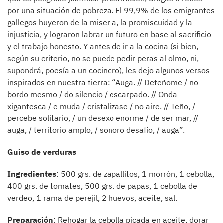
por una situación de pobreza. El 99,9% de los emigrantes
gallegos huyeron de la miseria, la promiscuidad y la
injusticia, y lograron labrar un futuro en base al sacrificio
y el trabajo honesto. Y antes de ir a la cocina (si bien,
según su criterio, no se puede pedir peras al olmo, ni,
supondrá, poesía a un cocinero), les dejo algunos versos
inspirados en nuestra tierra: “Auga. // Deteñome / no
bordo mesmo / do silencio / escarpado. // Onda
xigantesca / e muda / cristalizase / no aire. // Teño, /
percebe solitario, / un desexo enorme / de ser mar, //
auga, / territorio amplo, / sonoro desafío, / auga”.
Guiso de verduras
Ingredientes
: 500 grs. de zapallitos, 1 morrón, 1 cebolla,
400 grs. de tomates, 500 grs. de papas, 1 cebolla de
verdeo, 1 rama de perejil, 2 huevos, aceite, sal.
Preparación
: Rehogar la cebolla picada en aceite, dorar