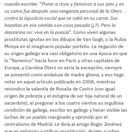
cuando escribe: “
Poner a ricos y famosos a sus pies y en
su cama fue después una venganza personal de la Otero
contra la injusticia social que se cebó en su carne. Sus
hazañas en ese sentido son cosa pasada (¿?). Pero la
danzarina no: vive en la poesía
”. Como viven algunas
prostitutas ignotas en los dibujos de Van Gogh, o la Rubia
Mireya en el imaginario popular porteño. La negación de
su origen gallego era casi obligatorio en una época en que
lo “flamenco” hacía furor en París y otras capitales de
Europa, y Carolina Otero no sería la excepción, siempre
se presentó como andaluza de madre gitana, y eso hago
notar en aquel artículo publicado en 2008, mientras
reivindico la valentía de Rosalía de Castro (con igual
origen de pobreza y el estigma de ser hija natural de un
sacerdote), al pregonar a los cuatro vientos su orgullosa
condición de gallega, escribir en gallego y hacer visible las
luchas de un pueblo marginado y oprimido por el
centralismo de Madrid. Le diría al amigo Bogor Jiménez
que es peligroso justificar prostitución, drogas o robos