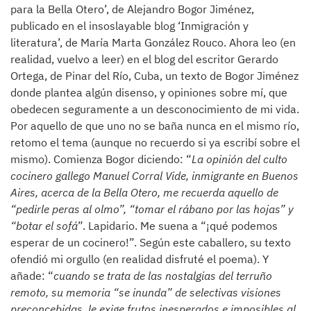
para la Bella Otero’, de Alejandro Bogor Jiménez,
publicado en el insoslayable blog ‘Inmigración y
literatura’, de María Marta González Rouco. Ahora leo (en
realidad, vuelvo a leer) en el blog del escritor Gerardo
Ortega, de Pinar del Río, Cuba, un texto de Bogor Jiménez
donde plantea algún disenso, y opiniones sobre mí, que
obedecen seguramente a un desconocimiento de mi vida.
Por aquello de que uno no se baña nunca en el mismo río,
retomo el tema (aunque no recuerdo si ya escribí sobre el
mismo). Comienza Bogor diciendo: “
La opinión del culto
cocinero gallego Manuel Corral Vide, inmigrante en Buenos
Aires, acerca de la Bella Otero, me recuerda aquello de
“pedirle peras al olmo”, “tomar el rábano por las hojas” y
“botar el sofá
”. Lapidario. Me suena a “¡qué podemos
esperar de un cocinero!”. Según este caballero, su texto
ofendió mi orgullo (en realidad disfruté el poema). Y
añade: “
cuando se trata de las nostalgias del terruño
remoto, su memoria “se inunda” de selectivas visiones
preconcebidas, le exige frutos inesperados e imposibles al