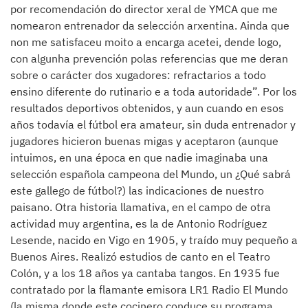
por recomendación do director xeral de YMCA que me
nomearon entrenador da selección arxentina. Ainda que
non me satisfaceu moito a encarga acetei, dende logo,
con algunha prevención polas referencias que me deran
sobre o carácter dos xugadores: refractarios a todo
ensino diferente do rutinario e a toda autoridade”. Por los
resultados deportivos obtenidos, y aun cuando en esos
años todavía el fútbol era amateur, sin duda entrenador y
jugadores hicieron buenas migas y aceptaron (aunque
intuimos, en una época en que nadie imaginaba una
selección española campeona del Mundo, un ¿Qué sabrá
este gallego de fútbol?) las indicaciones de nuestro
paisano. Otra historia llamativa, en el campo de otra
actividad muy argentina, es la de Antonio Rodríguez
Lesende, nacido en Vigo en 1905, y traído muy pequeño a
Buenos Aires. Realizó estudios de canto en el Teatro
Colón, y a los 18 años ya cantaba tangos. En 1935 fue
contratado por la flamante emisora LR1 Radio El Mundo
(la misma donde este cocinero conduce su programa