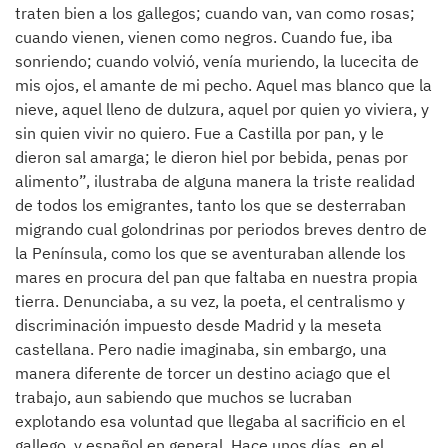
traten bien a los gallegos; cuando van, van como rosas;
cuando vienen, vienen como negros. Cuando fue, iba
sonriendo; cuando volvió, venía muriendo, la lucecita de
mis ojos, el amante de mi pecho. Aquel mas blanco que la
nieve, aquel lleno de dulzura, aquel por quien yo viviera, y
sin quien vivir no quiero. Fue a Castilla por pan, y le
dieron sal amarga; le dieron hiel por bebida, penas por
alimento”, ilustraba de alguna manera la triste realidad
de todos los emigrantes, tanto los que se desterraban
migrando cual golondrinas por periodos breves dentro de
la Península, como los que se aventuraban allende los
mares en procura del pan que faltaba en nuestra propia
tierra. Denunciaba, a su vez, la poeta, el centralismo y
discriminación impuesto desde Madrid y la meseta
castellana. Pero nadie imaginaba, sin embargo, una
manera diferente de torcer un destino aciago que el
trabajo, aun sabiendo que muchos se lucraban
explotando esa voluntad que llegaba al sacrificio en el
gallego, y español en general. Hace unos días, en el