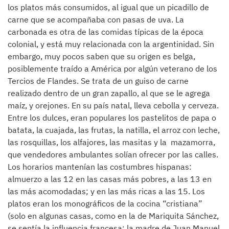
los platos más consumidos, al igual que un picadillo de
carne que se acompañaba con pasas de uva. La
carbonada es otra de las comidas típicas de la época
colonial, y está muy relacionada con la argentinidad. Sin
embargo, muy pocos saben que su origen es belga,
posiblemente traído a América por algún veterano de los
Tercios de Flandes. Se trata de un guiso de carne
realizado dentro de un gran zapallo, al que se le agrega
maíz, y orejones. En su país natal, lleva cebolla y cerveza.
Entre los dulces, eran populares los pastelitos de papa o
batata, la cuajada, las frutas, la natilla, el arroz con leche,
las rosquillas, los alfajores, las masitas y la mazamorra,
que vendedores ambulantes solían ofrecer por las calles.
Los horarios mantenían las costumbres hispanas:
almuerzo a las 12 en las casas más pobres, a las 13 en
las más acomodadas; y en las más ricas a las 15. Los
platos eran los monográficos de la cocina “cristiana”
(solo en algunas casas, como en la de Mariquita Sánchez,
se sentía la influencia francesa; la madre de Juan Manuel