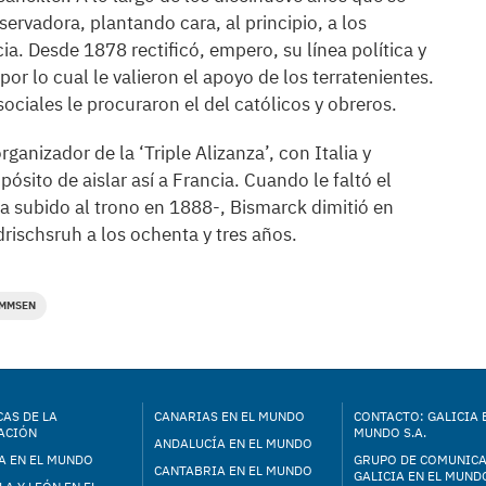
ervadora, plantando cara, al principio, a los
a. Desde 1878 rectificó, empero, su línea política y
por lo cual le valieron el apoyo de los terratenientes.
ociales le procuraron el del católicos y obreros.
nizador de la ‘Triple Alizanza’, con Italia y
sito de aislar así a Francia. Cuando le faltó el
 subido al trono en 1888-, Bismarck dimitió en
drischsruh a los ochenta y tres años.
MMSEN
AS DE LA
CANARIAS EN EL MUNDO
CONTACTO: GALICIA 
ACIÓN
MUNDO S.A.
ANDALUCÍA EN EL MUNDO
A EN EL MUNDO
GRUPO DE COMUNIC
CANTABRIA EN EL MUNDO
GALICIA EN EL MUNDO