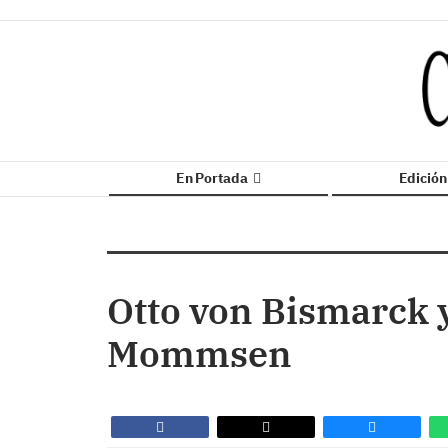
En Portada
Edició
Otto von Bismarck 
Mommsen