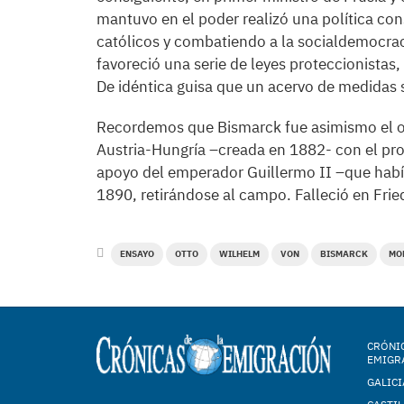
mantuvo en el poder realizó una política cons
católicos y combatiendo a la socialdemocraci
favoreció una serie de leyes proteccionistas, 
De idéntica guisa que un acervo de medidas s
Recordemos que Bismarck fue asimismo el orga
Austria-Hungría –creada en 1882- con el propó
apoyo del emperador Guillermo II –que había
1890, retirándose al campo. Falleció en Frie
ENSAYO
OTTO
WILHELM
VON
BISMARCK
MO
CRÓNIC
EMIGR
GALICI