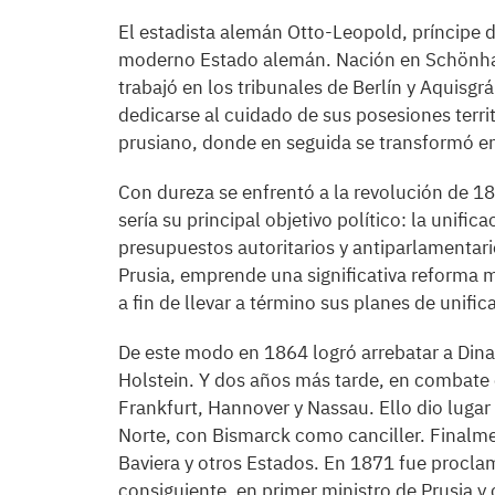
El estadista alemán Otto-Leopold, príncipe 
moderno Estado alemán. Nación en Schönhaus
trabajó en los tribunales de Berlín y Aquisg
dedicarse al cuidado de sus posesiones terri
prusiano, donde en seguida se transformó en
Con dureza se enfrentó a la revolución de 18
sería su principal objetivo político: la unifi
presupuestos autoritarios y antiparlamentar
Prusia, emprende una significativa reforma mi
a fin de llevar a término sus planes de unific
De este modo en 1864 logró arrebatar a Din
Holstein. Y dos años más tarde, en combate 
Frankfurt, Hannover y Nassau. Ello dio lugar
Norte, con Bismarck como canciller. Finalme
Baviera y otros Estados. En 1871 fue proclam
consiguiente, en primer ministro de Prusia y 