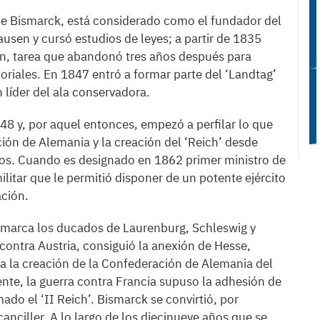
de Bismarck, está considerado como el fundador del
en y cursó estudios de leyes; a partir de 1835
rán, tarea que abandonó tres años después para
toriales. En 1847 entró a formar parte del ‘Landtag’
 líder del ala conservadora.
48 y, por aquel entonces, empezó a perfilar lo que
cación de Alemania y la creación del ‘Reich’ desde
ios. Cuando es designado en 1862 primer ministro de
litar que le permitió disponer de un potente ejército
ación.
amarca los ducados de Laurenburg, Schleswig y
contra Austria, consiguió la anexión de Hesse,
 a la creación de la Confederación de Alemania del
nte, la guerra contra Francia supuso la adhesión de
ado el ‘II Reich’. Bismarck se convirtió, por
canciller. A lo largo de los diecinueve años que se