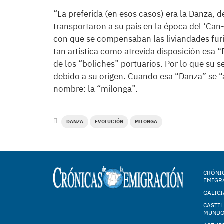
“La preferida (en esos casos) era la Danza, d
transportaron a su país en la época del ‘Can
con que se compensaban las liviandades furi
tan artística como atrevida disposición esa 
de los “boliches” portuarios. Por lo que su
debido a su origen. Cuando esa “Danza” se “ac
nombre: la “milonga”.
DANZA
EVOLUCIÓN
MILONGA
CRÓNIC
EMIGR
GALICI
CASTIL
MUND