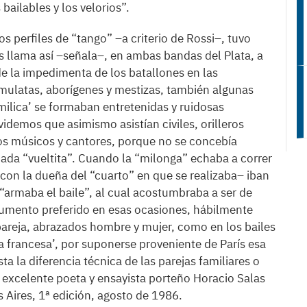
bailables y los velorios”.
os perfiles de “tango” –a criterio de Rossi–, tuvo
es llama así –señala–, en ambas bandas del Plata, a
e la impedimenta de los batallones en las
 mulatas, aborígenes y mestizas, también algunas
‘milica’ se formaban entretenidas y ruidosas
demos que asimismo asistían civiles, orilleros
 los músicos y cantores, porque no se concebía
mada “vueltita”. Cuando la “milonga” echaba a correr
 con la dueña del “cuarto” en que se realizaba– iban
 “armaba el baile”, al cual acostumbraba a ser de
rumento preferido en esas ocasiones, hábilmente
n pareja, abrazados hombre y mujer, como en los bailes
la francesa’, por suponerse proveniente de París esa
ta la diferencia técnica de las parejas familiares o
 el excelente poeta y ensayista porteño Horacio Salas
s Aires, 1ª edición, agosto de 1986.