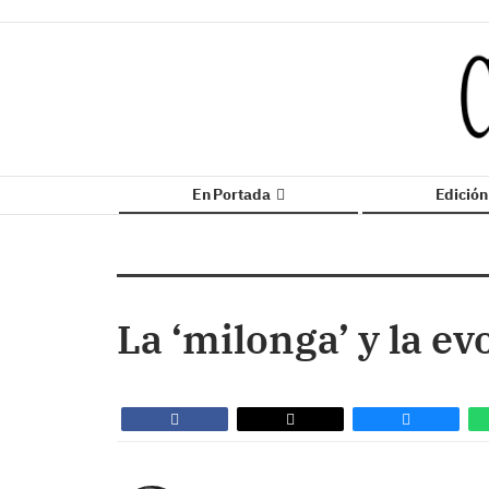
En Portada
Edició
La ‘milonga’ y la ev