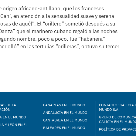
e origen africano-antillano, que los franceses
-Can’, en atención a la sensualidad suave y serena
osas de aquél”. El “orillero” sometió después a su
“Danza” que el marinero cubano regaló a las noches
 segundo nombre, poco a poco, fue “habanera”
riolló” en las tertulias “orilleras”, obtuvo su tercer
AS DE LA
CANARIAS EN EL MUNDO
CONTACTO: GALICIA 
ACIÓN
MUNDO S.A.
ANDALUCÍA EN EL MUNDO
A EN EL MUNDO
GRUPO DE COMUNIC
CANTABRIA EN EL MUNDO
GALICIA EN EL MUNDO
LA Y LEÓN EN EL
BALEARES EN EL MUNDO
O
POLÍTICA DE PRIVAC