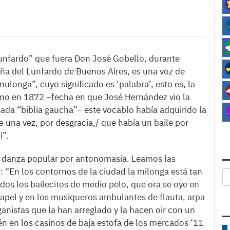
 “lunfardo” que fuera Don José Gobello, durante
ña del Lunfardo de Buenos Aires, es una voz de
longa”, cuyo significado es ‘palabra’, esto es, la
mo en 1872 –fecha en que José Hernández vio la
ada “biblia gaucha”– este vocablo había adquirido la
e una vez, por desgracia,/ que había un baile por
i”.
la danza popular por antonomasia. Leamos las
: “En los contornos de la ciudad la milonga está tan
dos los bailecitos de medio pelo, que ora se oye en
papel y en los musiqueros ambulantes de flauta, arpa
ganistas que la han arreglado y la hacen oir con un
én en los casinos de baja estofa de los mercados ‘11