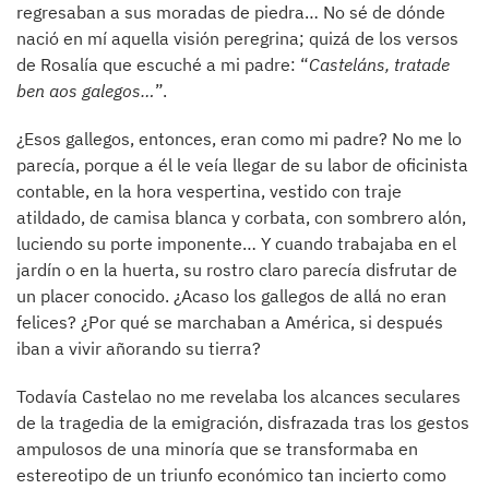
regresaban a sus moradas de piedra… No sé de dónde
nació en mí aquella visión peregrina; quizá de los versos
de Rosalía que escuché a mi padre: “
Casteláns, tratade
ben aos galegos…
”.
¿Esos gallegos, entonces, eran como mi padre? No me lo
parecía, porque a él le veía llegar de su labor de oficinista
contable, en la hora vespertina, vestido con traje
atildado, de camisa blanca y corbata, con sombrero alón,
luciendo su porte imponente… Y cuando trabajaba en el
jardín o en la huerta, su rostro claro parecía disfrutar de
un placer conocido. ¿Acaso los gallegos de allá no eran
felices? ¿Por qué se marchaban a América, si después
iban a vivir añorando su tierra?
Todavía Castelao no me revelaba los alcances seculares
de la tragedia de la emigración, disfrazada tras los gestos
ampulosos de una minoría que se transformaba en
estereotipo de un triunfo económico tan incierto como