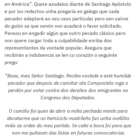
en América”. Quere axudalos diante de Santiago Apóstolo
e por iso redactou unha pregaria en galego que cada
pecador adaptará ao seu caso particular pero sen saírse
do guión xa que senón non acadará o favor solicitado.
Pensou en engadir algún que outro pecado clásico pero
non quere cargar toda a culpabilidade enriba dos
representantes da vontade popular. Asegura que
recibirán a indulxencia se len co corazón o seguinte
prego:
“Boas, meu Señor Santiago. Reciba vostede a este humilde
pecador que despois de camiñar ata Compostela roga o
perdón por votar contra dos dereitos dos emigrantes no
Congreso dos Deputados.
O camiño foi quen de abrir a miña pechada mente para
decatarme que no hemiciclo madrileño fun unha ovelliña
máis as ordes do meu partido. Se calei a boca foi para que
non me quitasen das listas en futuras convocatorias