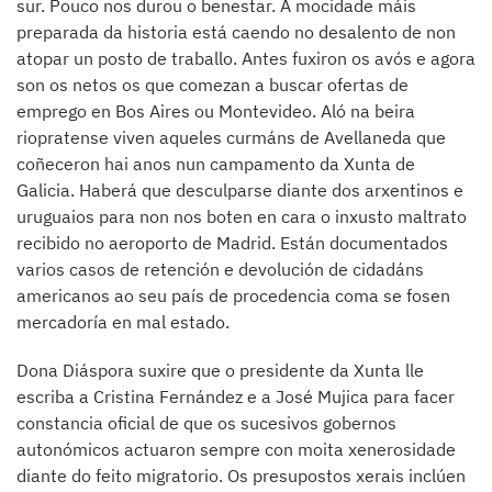
sur. Pouco nos durou o benestar. A mocidade máis
preparada da historia está caendo no desalento de non
atopar un posto de traballo. Antes fuxiron os avós e agora
son os netos os que comezan a buscar ofertas de
emprego en Bos Aires ou Montevideo. Aló na beira
riopratense viven aqueles curmáns de Avellaneda que
coñeceron hai anos nun campamento da Xunta de
Galicia. Haberá que desculparse diante dos arxentinos e
uruguaios para non nos boten en cara o inxusto maltrato
recibido no aeroporto de Madrid. Están documentados
varios casos de retención e devolución de cidadáns
americanos ao seu país de procedencia coma se fosen
mercadoría en mal estado.
Dona Diáspora suxire que o presidente da Xunta lle
escriba a Cristina Fernández e a José Mujica para facer
constancia oficial de que os sucesivos gobernos
autonómicos actuaron sempre con moita xenerosidade
diante do feito migratorio. Os presupostos xerais inclúen