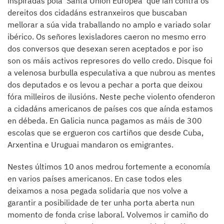
inspiradas pola ‘Santa Unión Europea’ que ían contra os
dereitos dos cidadáns estranxeiros que buscaban
mellorar a súa vida traballando no amplo e variado solar
ibérico. Os señores lexisladores caeron no mesmo erro
dos conversos que desexan seren aceptados e por iso
son os máis activos represores do vello credo. Disque foi
a velenosa burbulla especulativa a que nubrou as mentes
dos deputados e os levou a pechar a porta que deixou
fóra milleiros de ilusións. Neste peche violento ofenderon
a cidadáns americanos de países cos que aínda estamos
en débeda. En Galicia nunca pagamos as máis de 300
escolas que se ergueron cos cartiños que desde Cuba,
Arxentina e Uruguai mandaron os emigrantes.
Nestes últimos 10 anos medrou fortemente a economía
en varios países americanos. En case todos eles
deixamos a nosa pegada solidaria que nos volve a
garantir a posibilidade de ter unha porta aberta nun
momento de fonda crise laboral. Volvemos ir camiño do