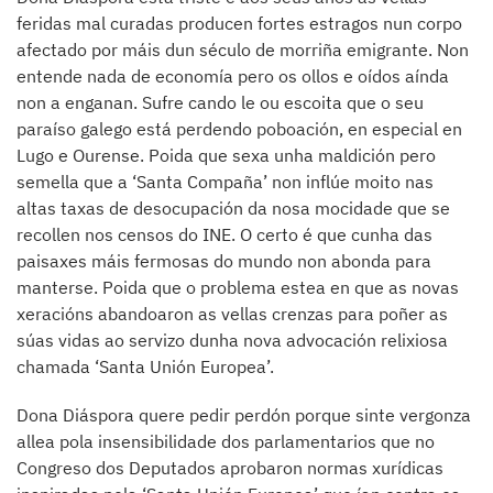
feridas mal curadas producen fortes estragos nun corpo
afectado por máis dun século de morriña emigrante. Non
entende nada de economía pero os ollos e oídos aínda
non a enganan. Sufre cando le ou escoita que o seu
paraíso galego está perdendo poboación, en especial en
Lugo e Ourense. Poida que sexa unha maldición pero
semella que a ‘Santa Compaña’ non inflúe moito nas
altas taxas de desocupación da nosa mocidade que se
recollen nos censos do INE. O certo é que cunha das
paisaxes máis fermosas do mundo non abonda para
manterse. Poida que o problema estea en que as novas
xeracións abandoaron as vellas crenzas para poñer as
súas vidas ao servizo dunha nova advocación relixiosa
chamada ‘Santa Unión Europea’.
Dona Diáspora quere pedir perdón porque sinte vergonza
allea pola insensibilidade dos parlamentarios que no
Congreso dos Deputados aprobaron normas xurídicas