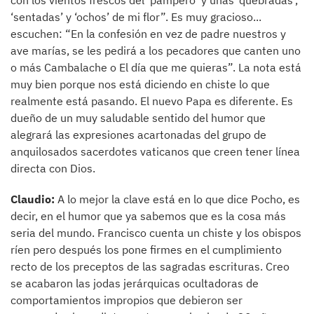
con los vientos frescos del ‘pampero’ y unas ‘quebradas’,
‘sentadas’ y ‘ochos’ de mi flor”. Es muy gracioso...
escuchen: “En la confesión en vez de padre nuestros y
ave marías, se les pedirá a los pecadores que canten uno
o más Cambalache o El día que me quieras”. La nota está
muy bien porque nos está diciendo en chiste lo que
realmente está pasando. El nuevo Papa es diferente. Es
dueño de un muy saludable sentido del humor que
alegrará las expresiones acartonadas del grupo de
anquilosados sacerdotes vaticanos que creen tener línea
directa con Dios.
Claudio:
A lo mejor la clave está en lo que dice Pocho, es
decir, en el humor que ya sabemos que es la cosa más
seria del mundo. Francisco cuenta un chiste y los obispos
ríen pero después los pone firmes en el cumplimiento
recto de los preceptos de las sagradas escrituras. Creo
se acabaron las jodas jerárquicas ocultadoras de
comportamientos impropios que debieron ser