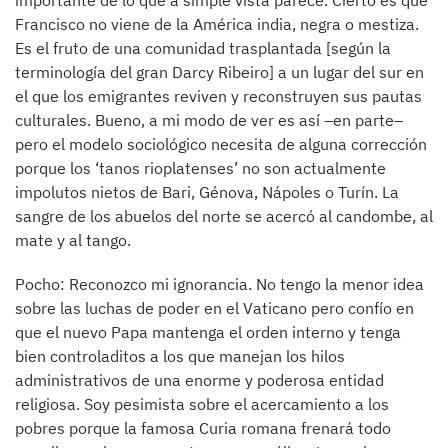
importante de lo que a simple vista parece. Cierto es que
Francisco no viene de la América india, negra o mestiza.
Es el fruto de una comunidad trasplantada [según la
terminología del gran Darcy Ribeiro] a un lugar del sur en
el que los emigrantes reviven y reconstruyen sus pautas
culturales. Bueno, a mi modo de ver es así –en parte–
pero el modelo sociológico necesita de alguna corrección
porque los ‘tanos rioplatenses’ no son actualmente
impolutos nietos de Bari, Génova, Nápoles o Turín. La
sangre de los abuelos del norte se acercó al candombe, al
mate y al tango.
Pocho: Reconozco mi ignorancia. No tengo la menor idea
sobre las luchas de poder en el Vaticano pero confío en
que el nuevo Papa mantenga el orden interno y tenga
bien controladitos a los que manejan los hilos
administrativos de una enorme y poderosa entidad
religiosa. Soy pesimista sobre el acercamiento a los
pobres porque la famosa Curia romana frenará todo