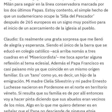
Milán para seguir en la línea conservadora marcada por
los dos últimos Papas. Estoy contento, el simple hecho de
que un sudamericano ocupe la ‘Silla del Pescador’
después de 265 europeos es un signo muy positivo para
el inicio de un acercamiento de la iglesia al pueblo.
Claudio: Es realmente una grata sorpresa que me llenó
de alegría y esperanza. Siendo el único de la barra que se
educó en colegio católico –acá arriba nomás a tres
cuadras en el ‘Misericordista’– me toca aportar alguna
reflexión al tema eclesial. Además el Papa Francisco es
casi paisano mío ya que coincide en un mismo origen
familiar. Es un ‘tano’ como yo, es decir, un hijo de la
emigración. Mi madre Clelia Silvestrin y mi padre Ernesto
Luchesse nacieron en Pordenone en el norte en territorio
véneto. Si resulta que su familia es de por allí entonces
voy a hacer pinta diciendo que sus abuelos eran vecinos
de los míos. Algo en lo que me quiero detener es en
señalar que el Papa no desciende de ninguna etnia