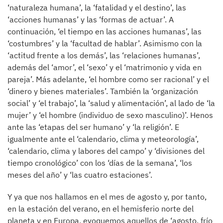
‘naturaleza humana’, la ‘fatalidad y el destino’, las
‘acciones humanas’ y las ‘formas de actuar’. A
continuación, ‘el tiempo en las acciones humanas’, las
‘costumbres’ y la ‘facultad de hablar’. Asimismo con la
‘actitud frente a los demás’, las ‘relaciones humanas’,
además del ‘amor’, el ‘sexo’ y el ‘matrimonio y vida en
pareja’. Más adelante, ‘el hombre como ser racional’ y el
‘dinero y bienes materiales’. También la ‘organización
social’ y ‘el trabajo’, la ‘salud y alimentación’, al lado de ‘la
mujer’ y ‘el hombre (individuo de sexo masculino)’. Henos
ante las ‘etapas del ser humano’ y ‘la religión’. E
igualmente ante el ‘calendario, clima y meteorología’,
‘calendario, clima y labores del campo’ y ‘divisiones del
tiempo cronológico’ con los ‘días de la semana’, ‘los
meses del año’ y ‘las cuatro estaciones’.
Y ya que nos hallamos en el mes de agosto y, por tanto,
en la estación del verano, en el hemisferio norte del
planeta y en Europa, evoquemos aquellos de ‘agosto, frío